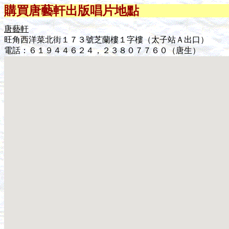
購買唐藝軒出版唱片地點
唐藝軒
旺角西洋菜北街１７３號芝蘭樓１字樓（太子站Ａ出口）
電話：６１９４４６２４，２３８０７７６０（唐生）