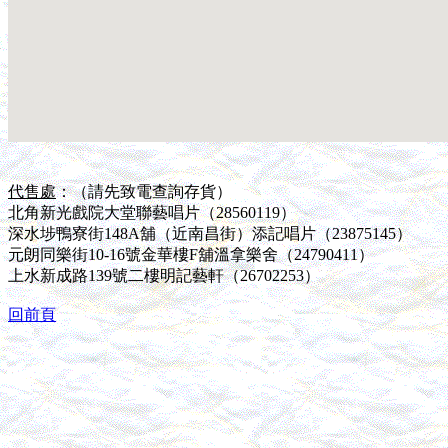
代售處
：（請先致電查詢存貨）
北角新光戲院大堂聯藝唱片（28560119）
深水埗鴨寮街148A舖（近南昌街）添記唱片（23875145）
元朗同樂街10-16號金華樓F舖溫拿樂舍（24790411）
上水新成路139號二樓明記藝軒（26702253）
回前頁